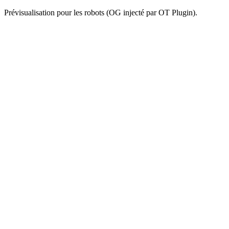
Prévisualisation pour les robots (OG injecté par OT Plugin).