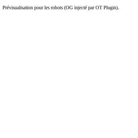
Prévisualisation pour les robots (OG injecté par OT Plugin).