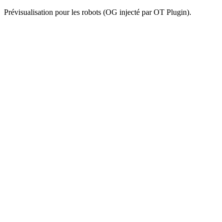
Prévisualisation pour les robots (OG injecté par OT Plugin).